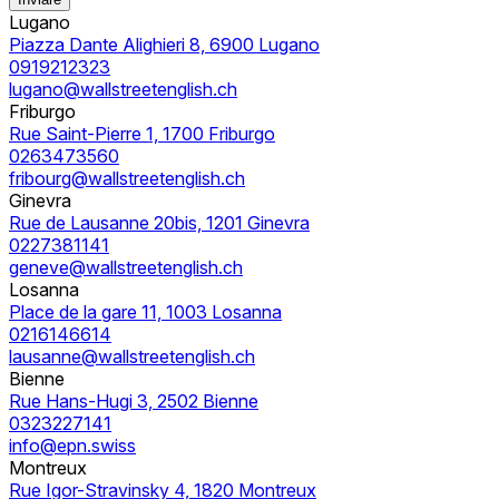
Lugano
Piazza Dante Alighieri 8, 6900 Lugano
0919212323
lugano@wallstreetenglish.ch
Friburgo
Rue Saint-Pierre 1, 1700 Friburgo
0263473560
fribourg@wallstreetenglish.ch
Ginevra
Rue de Lausanne 20bis, 1201 Ginevra
0227381141
geneve@wallstreetenglish.ch
Losanna
Place de la gare 11, 1003 Losanna
0216146614
lausanne@wallstreetenglish.ch
Bienne
Rue Hans-Hugi 3, 2502 Bienne
0323227141
info@epn.swiss
Montreux
Rue Igor-Stravinsky 4, 1820 Montreux