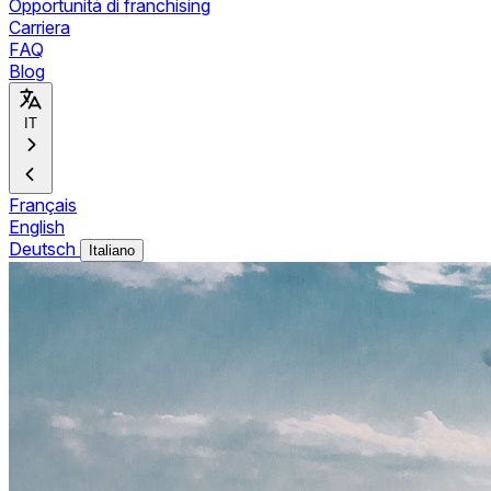
Opportunità di franchising
Carriera
FAQ
Blog
IT
Français
English
Deutsch
Italiano